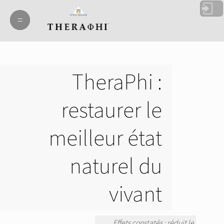
=
=
TheraPhi :
restaurer le
meilleur état
naturel du
vivant
Effets constatés : réduit le